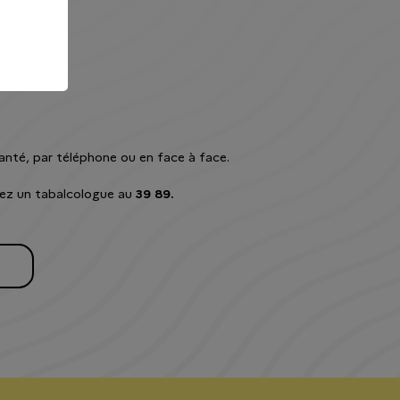
anté, par téléphone ou en face à face.
ez un tabalcologue au
39 89.