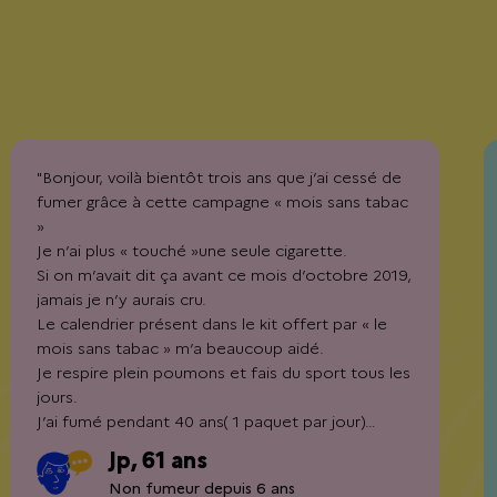
"Bonjour, voilà bientôt trois ans que j’ai cessé de
fumer grâce à cette campagne « mois sans tabac
»
Je n’ai plus « touché »une seule cigarette.
Si on m’avait dit ça avant ce mois d’octobre 2019,
jamais je n’y aurais cru.
Le calendrier présent dans le kit offert par « le
mois sans tabac » m’a beaucoup aidé.
Je respire plein poumons et fais du sport tous les
jours.
J’ai fumé pendant 40 ans( 1 paquet par jour)…
Imaginez également les économies!
Jp, 61 ans
Croyez en vous."
Non fumeur depuis 6 ans