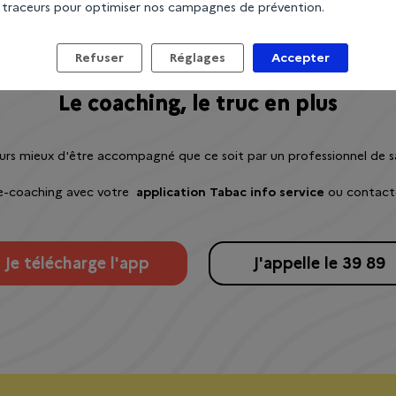
 traceurs pour optimiser nos campagnes de prévention.
Refuser
Réglages
Accepter
Le coaching, le truc en plus
urs mieux d'être accompagné que ce soit par un professionnel de s
 e-coaching avec votre
application Tabac info service
ou
contact
Je télécharge l'app
J'appelle le 39 89