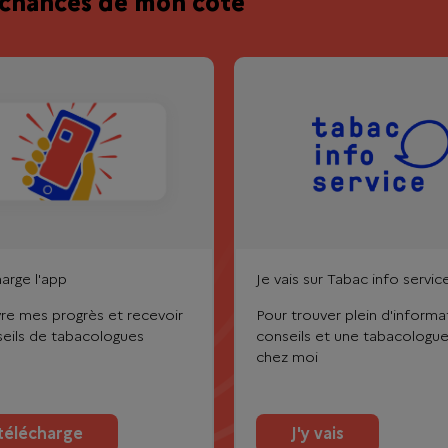
s chances de mon côté
harge l'app
Je vais sur Tabac info servic
vre mes progrès et recevoir
Pour trouver plein d'informa
eils de tabacologues
conseils et une tabacologu
chez moi
 télécharge
J'y vais