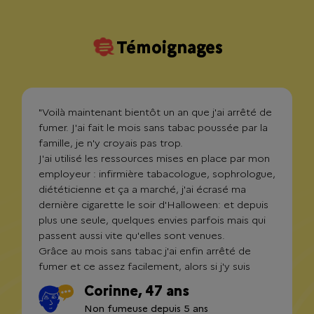
Témoignages
"Voilà maintenant bientôt un an que j'ai arrêté de
fumer. J'ai fait le mois sans tabac poussée par la
famille, je n'y croyais pas trop.
J'ai utilisé les ressources mises en place par mon
employeur : infirmière tabacologue, sophrologue,
diététicienne et ça a marché, j'ai écrasé ma
dernière cigarette le soir d'Halloween: et depuis
plus une seule, quelques envies parfois mais qui
passent aussi vite qu'elles sont venues.
Grâce au mois sans tabac j'ai enfin arrêté de
fumer et ce assez facilement, alors si j'y suis
arrivée, vous pouvez y arriver! courage"
Corinne, 47 ans
Non fumeuse depuis 5 ans